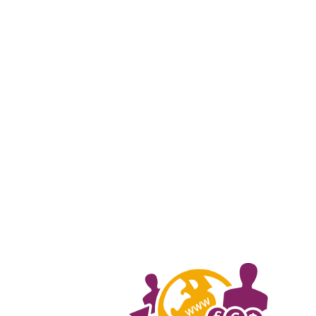
0944484438 (Mr. Đông)
ntdongcntt@gmail.com