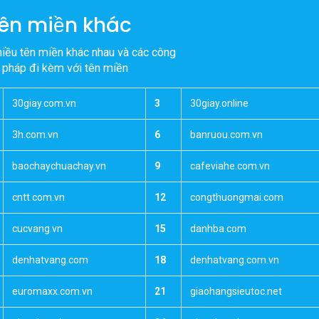
hượng nhanh
ên miền khác
hiều tên miền khác nhau và các công
i pháp đi kèm với tên miền
30giay.com.vn
3
30giay.online
3h.com.vn
6
banruou.com.vn
baochaychuachay.vn
9
cafeviahe.com.vn
cntt.com.vn
12
congthuongmai.com
cucvang.vn
15
danhba.com
denhatvang.com
18
denhatvang.com.vn
euromaxx.com.vn
21
giaohangsieutoc.net