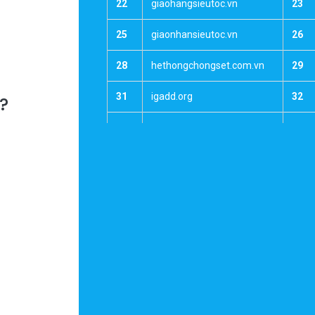
22
giaohangsieutoc.vn
23
25
giaonhansieutoc.vn
26
28
hethongchongset.com.vn
29
31
igadd.org
32
y?
34
kienthucruou.net
35
37
manhinhcamung.com
38
40
mevabeyeu.com.vn
41
43
motnotnhac.net
44
46
muabannhavadat.com
47
49
muabantienao.vn
50
52
ngoinhathongminh.com.vn
53