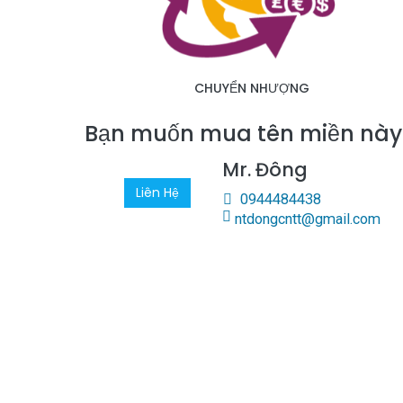
CHUYỂN NHƯỢNG
Bạn muốn mua tên miền nà
Mr. Đông
Liên Hệ
0944484438
ntdongcntt@gmail.com