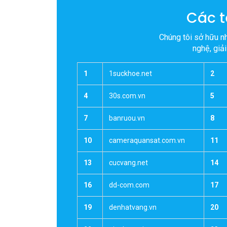
Hỗ trợ dễ dàng
Chuyển n
Các t
Chúng tôi sở hữu n
nghệ, giả
1
1suckhoe.net
2
4
30s.com.vn
5
7
banruou.vn
8
10
cameraquansat.com.vn
11
13
cucvang.net
14
16
dd-com.com
17
19
denhatvang.vn
20