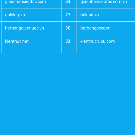
giaonhansieutoc.com
24
giaonhansieutoc.com.vn
goldkey.vn
27
hdland.vn
hethongdiennuoc.vn
30
hethongpccc.vn
kienthuc.net
33
kienthucruou.com
khoruouvang.com.vn
36
longca.net
mayphatdien.com
39
meco.com.vn
moigioibatdongsan.com
42
motnotnhac.com.vn
motnotnhac.vn
45
motsach.com
muabanruou.com.vn
48
muabantienao.com.vn
namvanchi.com.vn
51
ngoinhadep.net
ngoinhaxinh.net
54
noelnoel.net