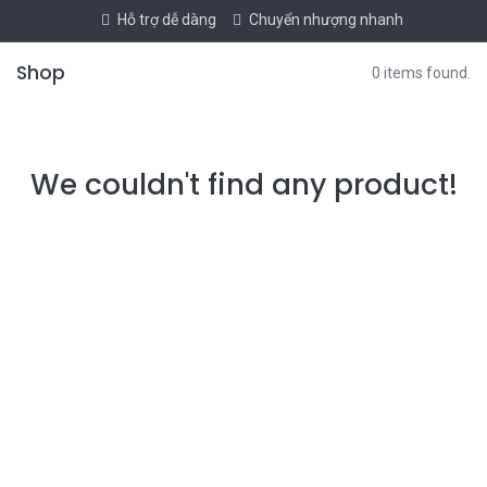
Hỗ trợ dễ dàng
Chuyển nhượng nhanh
Shop
0 items found.
We couldn't find any product!